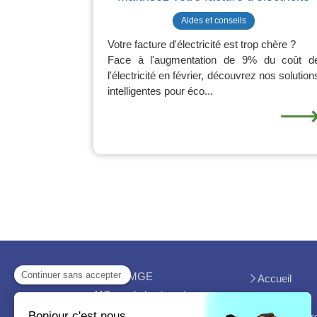
Aides et conseils
Votre facture d'électricité est trop chère ?
Face à l'augmentation de 9% du coût d
l'électricité en février, découvrez nos solution
intelligentes pour éco...
MGC - MGE
Accueil
117 rue de la viguerie
Avis clients
81370
Saint-Sulpice
Les chantier