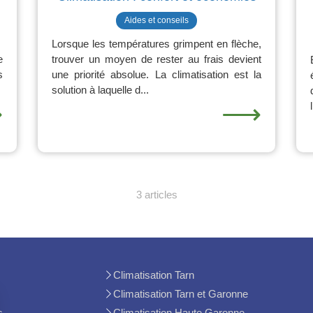
Aides et conseils
Lorsque les températures grimpent en flèche,
e
trouver un moyen de rester au frais devient
s
une priorité absolue. La climatisation est la
solution à laquelle d...
⟶
⟶
3 articles
Climatisation Tarn
Climatisation Tarn et Garonne
s
Climatisation Haute Garonne