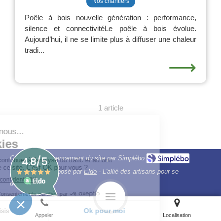
Nos chantiers
Poêle à bois nouvelle génération : performance,
silence et connectivitéLe poêle à bois évolue.
Aujourd’hui, il ne se limite plus à diffuser une chaleur
tradi...
⟶
1 article
Création et référencement du site par Simplébo
Ce site a été proposé par
Eldo
- L'allié des artisans pour se
développer
Appeler
Localisation