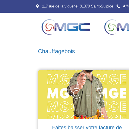
117 rue de la viguerie, 81370 Saint-Sulpice
Aff
Chauffagebois
Faites baisser votre facture de