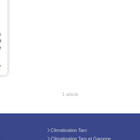
s
t
e
⟶
1 article
Climatisation Tarn
Climatisation Tarn et Garonne