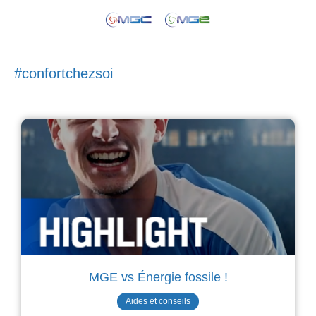
#confortchezsoi
MGE vs Énergie fossile !
Aides et conseils