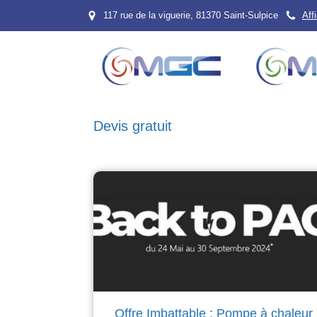
117 rue de la viguerie, 81370 Saint-Sulpice
Aff
Devis gratuit
Offre Imbattable : Pompe à chaleur