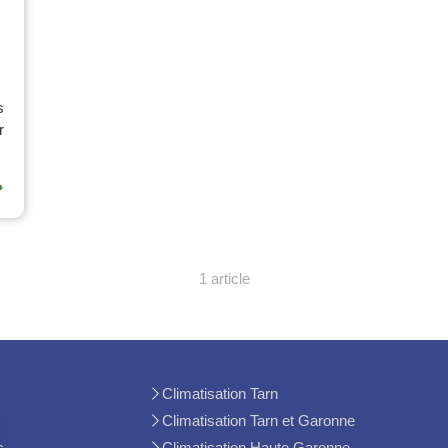
s
r
.
⟶
1 article
Climatisation Tarn
Climatisation Tarn et Garonne
s
Climatisation Haute Garonne