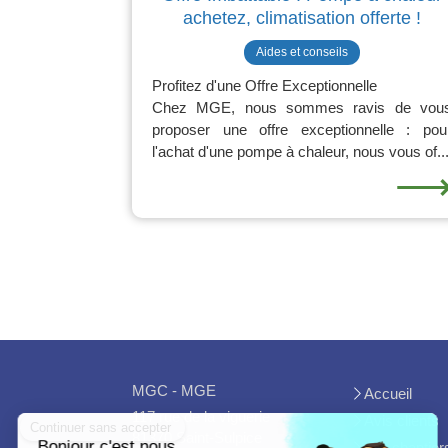
achetez, climatisation offerte !
Aides et conseils
Profitez d'une Offre Exceptionnelle
Chez MGE, nous sommes ravis de vou
proposer une offre exceptionnelle : pou
l'achat d'une pompe à chaleur, nous vous of..
MGC - MGE
Accueil
117 rue de la viguerie
Avis clients
81370
Saint-Sulpice
Les chantier