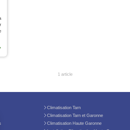
a
r
e
⟶
1 article
Climatisation Tarn
Climatisation Tarn et Garonne
s
Climatisation Haute Garonne