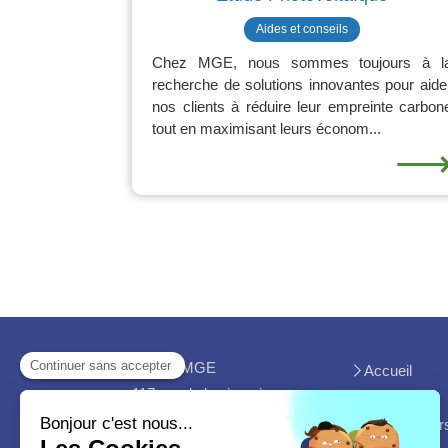
Aides et conseils
Chez MGE, nous sommes toujours à l
recherche de solutions innovantes pour aide
nos clients à réduire leur empreinte carbon
tout en maximisant leurs économ...
MGC - MGE
Accueil
117 rue de la viguerie
Avis clients
81370
Saint-Sulpice
Les chantier
Afficher le téléphone