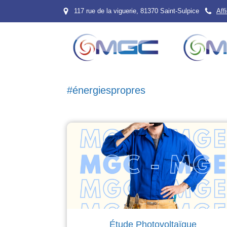
117 rue de la viguerie, 81370 Saint-Sulpice
Aff
#énergiespropres
Étude Photovoltaïque