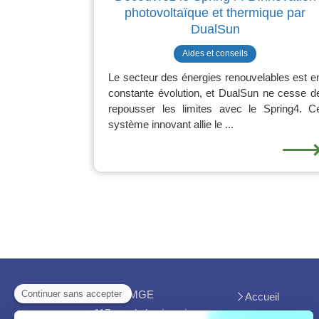
photovoltaïque et thermique par
DualSun
Aides et conseils
Le secteur des énergies renouvelables est e
constante évolution, et DualSun ne cesse d
repousser les limites avec le Spring4. C
système innovant allie le ...
MGC - MGE
Accueil
117 rue de la viguerie
Avis clients