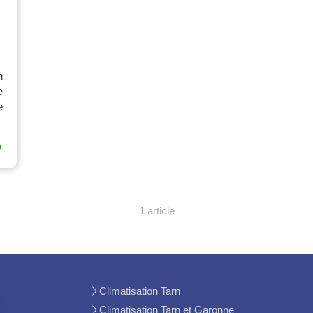
n
e
e
⟶
1 article
Climatisation Tarn
Climatisation Tarn et Garonne