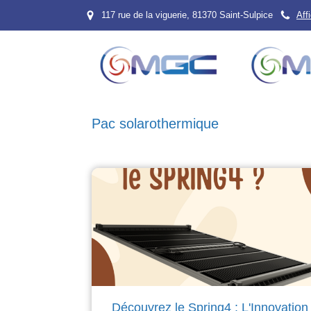
117 rue de la viguerie, 81370 Saint-Sulpice
Aff
Pac solarothermique
Découvrez le Spring4 : L'Innovation