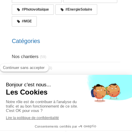
#Photovoltaïque
#EnergieSolaire
#MGE
Catégories
Nos chantiers
(59)
Aides et conseils
(63)
Création et référencement du site par Simplébo
Ce site a été proposé par
Eldo
- L'allié des artisans pour se
développer